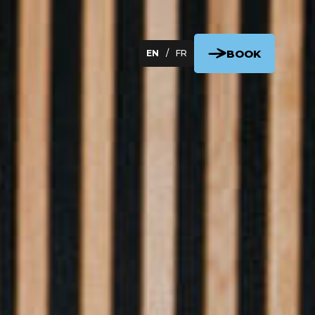
BOOK
EN
/
FR