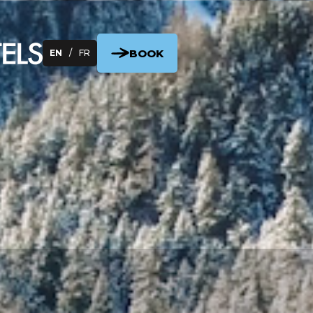
BOOK
EN
/
FR